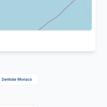
Leaflet
|
©
OpenStreetMap
contributors
Dentiste Monaco