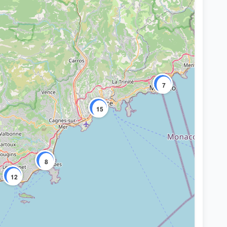
7
15
8
12