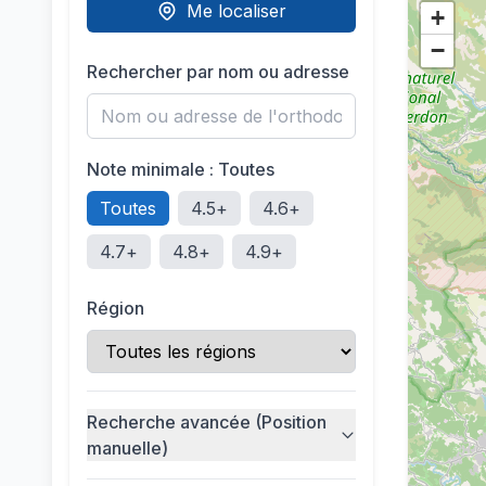
Me localiser
+
−
Rechercher par nom ou adresse
Note minimale :
Toutes
Toutes
4.5
+
4.6
+
4.7
+
4.8
+
4.9
+
Région
Recherche avancée (Position
manuelle)
Ou choisissez une ville :