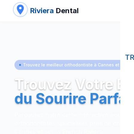
Riviera
Dental
T
Trouvez le meilleur orthodontiste à Cannes et sur la 
Trouvez Votre Ex
du Sourire Parfai
Parcourez notre carte interactive pour tr
orthodontistes spécialisés près de chez v
Cannes et sur la French Riviera.