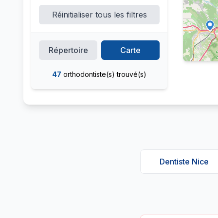
Nice
Cannes
Monaco
Réinitialiser tous les filtres
Antibes
Juan-les-Pins
Fréjus
Saint-Tropez
Menton
Mougins
Valbonne
Le Cannet
Répertoire
Carte
Beausoleil
Cap d'Ail
Sophia Antipolis
47
orthodontiste(s) trouvé(s)
Le Cannet-des-Maures
La Trinité
Ou entrez des coordonnées :
Définir la position manuelle
Dentiste Nice