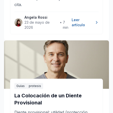
cita.
Angela Rossi
Leer
23 de mayo de
•
7
artículo
2026
min
Guías
protesis
La Colocación de un Diente
Provisional
Diente provisional: utilidad (protección,