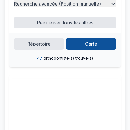
Recherche avancée (Position manuelle)
Ou choisissez une ville :
Nice
Cannes
Monaco
Antibes
Réinitialiser tous les filtres
Juan-les-Pins
Fréjus
Saint-Tropez
Menton
Mougins
Valbonne
Le Cannet
Beausoleil
Cap d'Ail
Sophia Antipolis
Répertoire
Carte
Le Cannet-des-Maures
La Trinité
Ou entrez des coordonnées :
47
orthodontiste(s) trouvé(s)
Définir la position manuelle