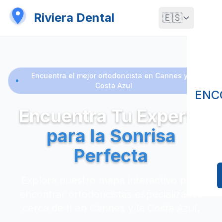
Riviera Dental
🇪🇸
Encuentra el mejor ortodoncista en Cannes y la
Costa Azul
ENC
Encuentra Tu Experto
para la Sonrisa
Perfecta
Explora nuestro mapa interactivo para
encontrar ortodoncistas especializados
cerca de ti en Cannes y la Costa Azul.