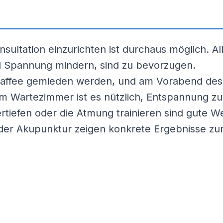
nsultation einzurichten ist durchaus möglich. Al
d Spannung mindern, sind zu bevorzugen.
 Kaffee gemieden werden, und am Vorabend des
Im Wartezimmer ist es nützlich, Entspannung zu
ertiefen oder die Atmung trainieren sind gute W
der Akupunktur zeigen konkrete Ergebnisse zu
t vor dem Zahnarzt zu einem Hindernis, das wed
nnen. Es ist dann sinnvoll, eine Anästhesie i